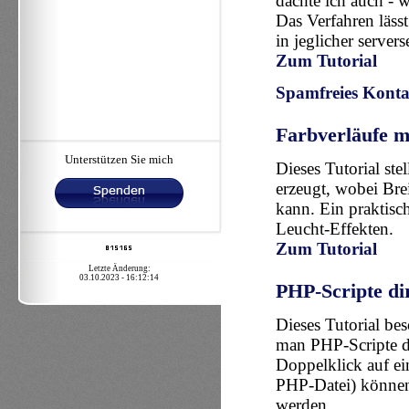
dachte ich auch - w
Das Verfahren lässt
in jeglicher serve
Zum Tutorial
Spamfreies Kont
Farbverläufe m
Unterstützen Sie mich
Dieses Tutorial ste
erzeugt, wobei Bre
kann. Ein praktisc
Leucht-Effekten.
Zum Tutorial
Letzte Änderung:
03.10.2023 - 16:12:14
PHP-Scripte di
Dieses Tutorial be
man PHP-Scripte di
Doppelklick auf ei
PHP-Datei) können
werden.