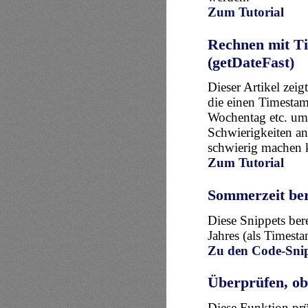
Zum Tutorial
Rechnen mit Ti
(getDateFast)
Dieser Artikel zei
die einen Timestamp
Wochentag etc. umr
Schwierigkeiten a
schwierig machen 
Zum Tutorial
Sommerzeit be
Diese Snippets be
Jahres (als Timesta
Zu den Code-Snip
Überprüfen, ob 
Diese Funktion prüf