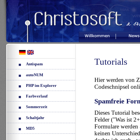
Willkommen
News
Tutorials
Antispam
autoNUM
Hier werden von Ze
Codeschnipsel onlin
PHP im Explorer
Farbverlauf
Spamfreie For
Sommerzeit
Dieses Tutorial be
Schaltjahr
Felder ("Was ist 2+
Formulare werden a
MD5
keinen Unterschied